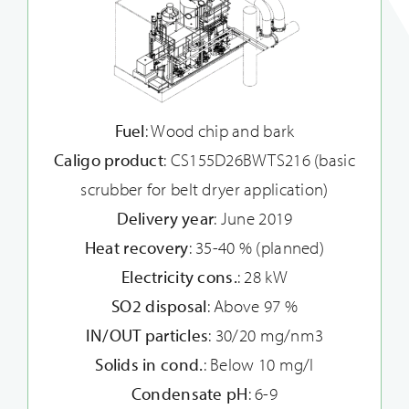
Fuel
: Wood chip and bark
Caligo product
: CS155D26BWTS216 (basic
scrubber for belt dryer application)
Delivery year
: June 2019
Heat recovery
: 35-40 % (planned)
Electricity cons.
: 28 kW
SO2 disposal
: Above 97 %
IN/OUT particles
: 30/20 mg/nm3
Solids in cond.
: Below 10 mg/l
Condensate pH
: 6-9