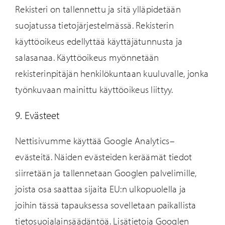
Rekisteri on tallennettu ja sitä ylläpidetään
su
ojatussa tietojärjestelmässä. Rekisterin
käyttöoikeus edellyttää käyttäjätunnusta ja
salasanaa. Käyttöoikeus myönnetään
rekisterinpitäjän henkilökuntaan kuuluvalle, jonka
työnkuvaan
mainittu käyttöoikeus liittyy.
9. Evästeet
Nettisivumme käyttää Google Analytics–
evästeitä. Näiden evästeiden keräämät tiedot
siirretään ja tallennetaan Googlen palvelimille,
joista osa saattaa sijaita EU:n ulkopuolella ja
joihin tässä tapauksessa sovelletaan paikallista
tietosuojalainsäädäntöä. Lisätietoja Googlen