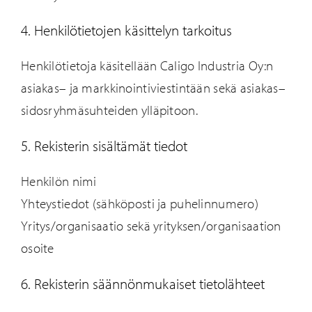
4. Henkilötietojen käsittelyn tarkoitus
Henkilötietoja käsitellään Caligo Industria
Oy:
n
asiakas
–
ja markkinointiviestintään
sekä asiakas
–
sidosryhmäsuhteiden
ylläpitoon
.
5. Rekisterin sisältämät tiedot
Henkilön nimi
Yhteystiedot (s
ähköposti
ja puhelinnumero)
Yritys/organisaatio sekä yrityksen/organisaation
osoite
6. Rekisterin säännönmukaiset tietolähteet