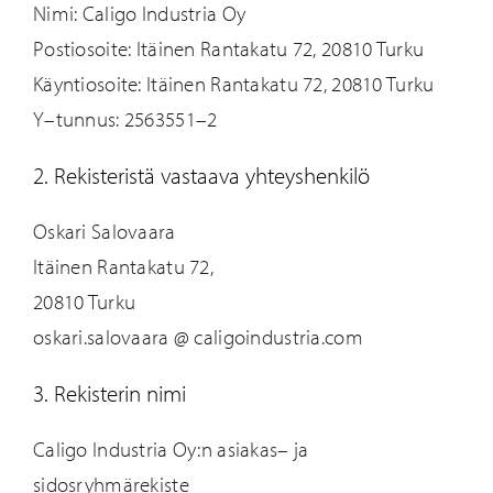
Nimi: Caligo Industria Oy
Postiosoite: Itäinen Rantakatu 72, 20810 Turku
Käyntiosoite: Itäinen Rantakatu 72, 20810 Turku
Y
–
tunnus: 2563551
–
2
2. Reki
steristä
vastaava
yhteys
henkilö
Oskari Salovaara
Itäinen Rantakatu 72,
20810 Turk
u
oskari.salovaara
@
caligoindustria.com
3. Rekisterin nimi
Caligo Industria
Oy:
n asiakas
–
ja
sidosryhmärekiste