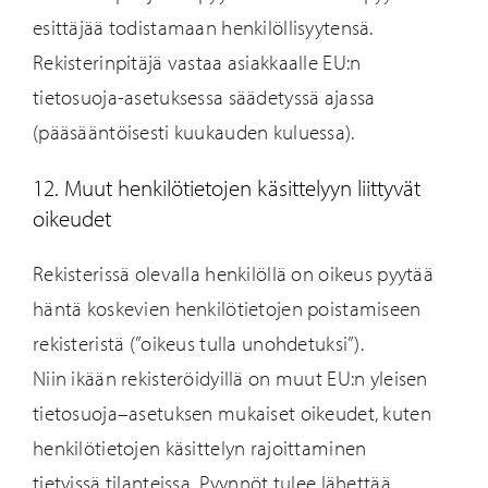
esittäjää todistamaan henkilöllisyytensä.
Rekisterinpitäjä vastaa asiakkaalle EU:n
tietosuoja-asetuksessa säädetyssä ajassa
(pääsääntöisesti kuukauden kuluessa).
12. Muut henkilötietojen käsittelyyn liittyvät
oikeudet
Rekisterissä olevalla henkilöllä on oikeus pyytää
häntä koskevien henkilötietojen poistamiseen
rekisteristä (”oikeus tulla un
ohdetuksi”).
Niin
ikään rekisteröidyillä on muut EU:n yleisen
tietosuoja
–
asetuksen mukaiset oikeudet,
kuten
henkilötietojen käsittelyn rajoittaminen
tietyissä tilanteissa. Pyynnöt tulee lähettää