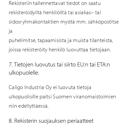
Rekisteriin tal
lennettavat tiedot on saatu
rekisteröidyiltä henkilöiltä tai asiakas
–
tai
sidosryhmä
kontaktien myötä
mm
.
sähköpostitse
ja
puhelimitse,
tapaamisista
ja muista tilanteista,
joissa rekisteröity henkilö luovuttaa tietojaan
.
7. Tietojen luovutus tai siirto EU:n tai ETA:n
ulkopuolelle.
Caligo Industria
Oy ei luovuta tietoja
ulkopuolisille paitsi Suomen viranomaistoimien
niin edellyttäessä.
8. Rekisterin suojauksen periaatteet