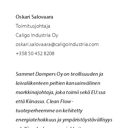
Oskari Salovaara
Toimitusjohtaja
Caligo Industria Oy
oskari.salovaara@caligoindustria.com
+358 50 452 8208
Sammet Dampers Oy
on teollisuuden ja
laivaliikenteen peltien kansainvälinen
markkinajohtaja, joka toimii sekä EU:ssa
että Kiinassa. Clean Flow -
tuoteperheemme on kehitetty
energiatehokkuus ja ympäristöystävällisyys