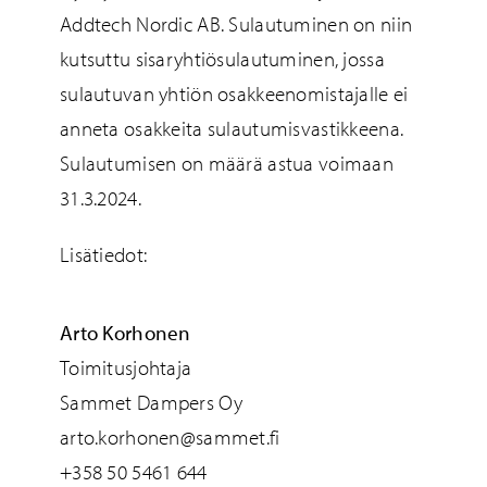
Addtech Nordic AB. Sulautuminen on niin
kutsuttu sisaryhtiösulautuminen, jossa
sulautuvan yhtiön osakkeenomistajalle ei
anneta osakkeita sulautumisvastikkeena.
Sulautumisen on määrä astua voimaan
31.3.2024.
Lisätiedot:
Arto Korhonen
Toimitusjohtaja
Sammet Dampers Oy
arto.korhonen@sammet.fi
+358 50 5461 644