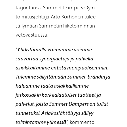
tarjontansa. Sammet Dampers Oy:n
toimitusjohtaja Arto Korhonen tulee
säilymään Sammetin liiketoiminnan
vetovastuussa.
”
Yhdistämällä voimamme voimme
saavuttaa synergiaetuja ja palvella
asiakkaitamme entistä monipuolisemmin.
Tulemme säilyttämään Sammet-brändin ja
haluamme taata asiakkaillemme
jatkossakin korkealaatuiset tuotteet ja
palvelut, joista Sammet Dampers on tullut
tunnetuksi. Asiakaslähtöisyys säilyy
toimintamme ytimessä
”, kommentoi