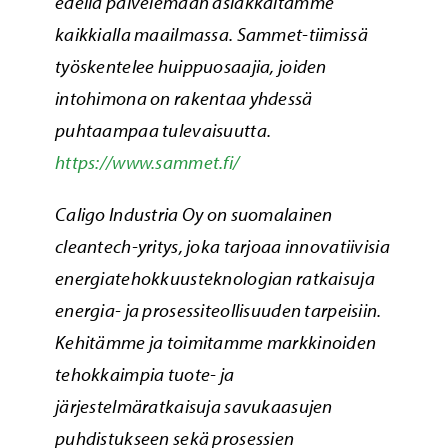
edellä palvelemaan asiakkaitamme
kaikkialla maailmassa. Sammet-tiimissä
työskentelee huippuosaajia, joiden
intohimona on rakentaa yhdessä
puhtaampaa tulevaisuutta.
https://www.sammet.fi/
Caligo Industria Oy
on suomalainen
cleantech-yritys, joka tarjoaa innovatiivisia
energiatehokkuusteknologian ratkaisuja
energia- ja prosessiteollisuuden tarpeisiin.
Kehitämme ja toimitamme markkinoiden
tehokkaimpia tuote- ja
järjestelmäratkaisuja savukaasujen
puhdistukseen sekä prosessien