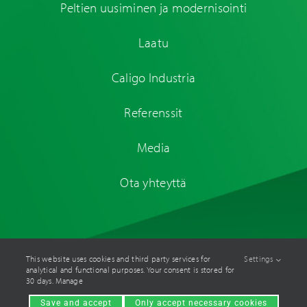
Peltien uusiminen ja modernisointi
Laatu
Caligo Industria
Referenssit
Media
Ota yhteyttä
This website uses cookies and third party services for
Settings
analytical and functional purposes. Your consent is stored for
© Caligo Industria Oy
2026. All rights reserved. Site by
Aidia
.
30 days. Manage
Save and accept
Only accept necessary cookies