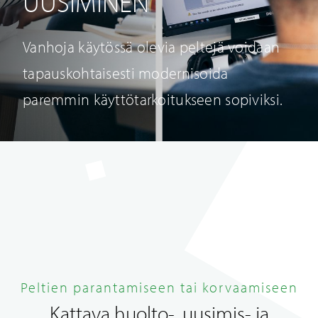
UUSIMINEN
Vanhoja käytössä olevia peltejä voidaan
tapauskohtaisesti modernisoida
paremmin käyttötarkoitukseen sopiviksi.
Peltien parantamiseen tai korvaamiseen
Kattava huolto-, uusimis- ja