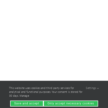
Sammet®-pellit
Kanavat ja kanavistojärjestelmät
Alkuperäiset Caligo-varaosat
Uudet hankkeet ja konseptointi
Peltien uusiminen ja modernisointi
Laatu
Caligo Industria
This website uses cookies and third party services for
Settings
analytical and functional purposes. Your consent is stored for
30 days. Manage
Referenssit
Save and accept
Only accept necessary cookies