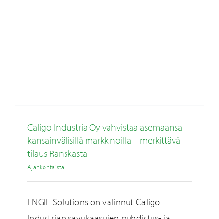
Caligo Industria Oy vahvistaa asemaansa
kansainvälisillä markkinoilla – merkittävä
tilaus Ranskasta
Ajankohtaista
ENGIE Solutions on valinnut Caligo
Industrian savukaasujen puhdistus- ja
Sammet Dampers Oy ja Caligo Industria Oy