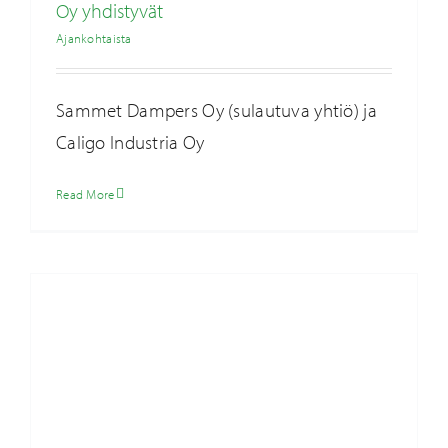
Oy yhdistyvät
Ajankohtaista
Sammet Dampers Oy (sulautuva yhtiö) ja
Caligo Industria Oy
Hyvää joulua ja toiveikasta uutta vuotta!
Read More
Ajankohtaista