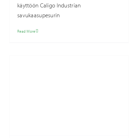
käyttöön Caligo Industrian
savukaasupesurin
Rauhallista joulua ja menestyksekästä uutta
vuotta!
Ajankohtaista
Read More