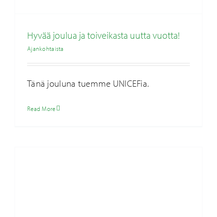
Hyvää joulua ja toiveikasta uutta vuotta!
Ajankohtaista
Tänä jouluna tuemme UNICEFia.
Case-kuvaukset ratkaisuistamme
Ajankohtaista
Read More