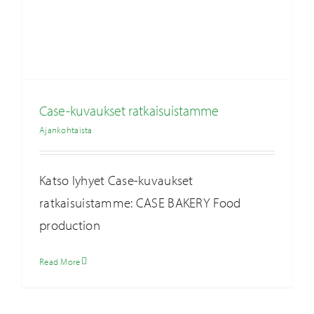
Case-kuvaukset ratkaisuistamme
Ajankohtaista
Katso lyhyet Case-kuvaukset
ratkaisuistamme: CASE BAKERY Food
production
Artukaisten savukaasupesuri vähentää Turku
Energian hiilidioksidipäästöjä
Ajankohtaista
Read More