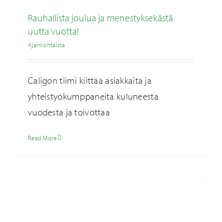
Rauhallista joulua ja menestyksekästä
uutta vuotta!
Ajankohtaista
Caligon tiimi kiittää asiakkaita ja
yhteistyökumppaneita kuluneesta
Artukaisten höyrykeskukseen investoitava
vuodesta ja toivottaa
savukaasupesuri parantaa laitoksen
energiatehokkuutta ja vähentää päästöjä
Read More
Ajankohtaista