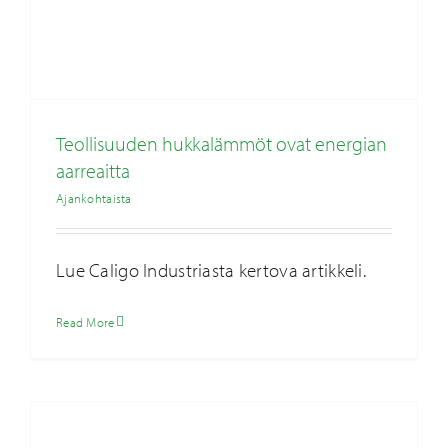
Teollisuuden hukkalämmöt ovat energian
aarreaitta
Ajankohtaista
Hyvää joulua ja onnellista uutta vuotta!
Ajankohtaista
Lue Caligo Industriasta kertova artikkeli.
Read More