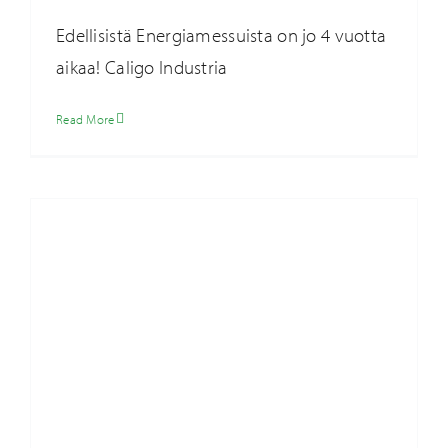
Teollisuuden hukkalämmöt ovat energian
Edellisistä Energiamessuista on jo 4 vuotta
aarreaitta
aikaa! Caligo Industria
Ajankohtaista
Read More