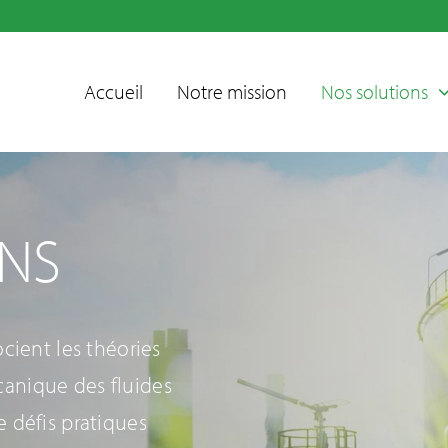
Accueil
Notre mission
Nos solutions
NS
cient les théories
anique des fluides
 défis pratiques