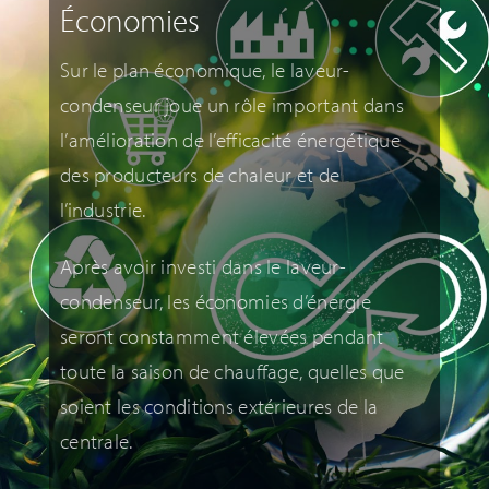
Économies
Sur le plan économique, le laveur-
condenseur joue un rôle important dans
l’amélioration de l’efficacité énergétique
des producteurs de chaleur et de
l’industrie.
Après avoir investi dans le laveur-
condenseur, les économies d’énergie
seront constamment élevées pendant
toute la saison de chauffage, quelles que
soient les conditions extérieures de la
centrale.