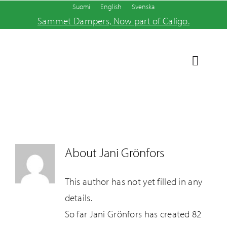
Skip
Suomi
English
Svenska
Sammet Dampers, Now part of Caligo.
to
content
Toggle
Navigat
Ac
Notre
About
Jani Grönfors
Nos s
This author has not yet filled in any
Caligo
details.
So far Jani Grönfors has created 82
Contac