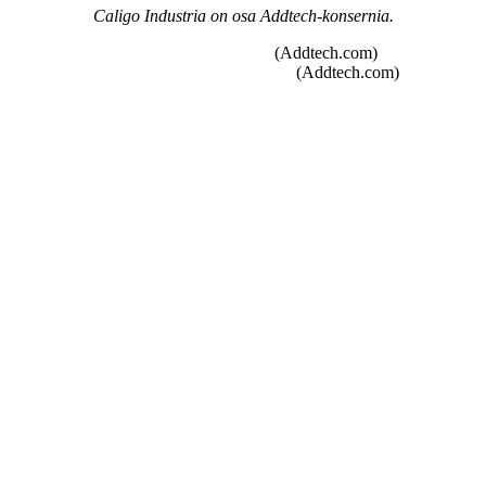
Caligo Industria on osa Addtech-konsernia.
Whistleblower function
(Addtech.com)
Code of Conduct and Policies
(Addtech.com)
Lämmön talteenotto
Lauhteenkäsittely
Suodatusratkaisut
Sammet®-pellit
Kanavat ja kanavistojärjestelmät
Alkuperäiset Caligo-varaosat
Uudet hankkeet ja konseptointi
Peltien uusiminen ja modernisointi
Laatu
Caligo Industria
Referenssit