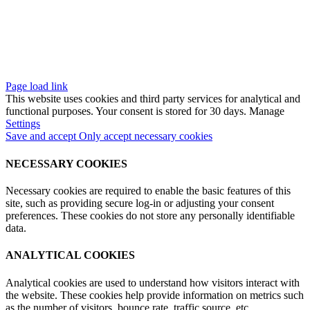
Media
Ota yhteyttä
aligo Industria Oy
2026. All rights reserved. Site by
Aidia
.
Page load link
This website uses cookies and third party services for analytical and
functional purposes. Your consent is stored for 30 days. Manage
Settings
Save and accept
Only accept necessary cookies
NECESSARY COOKIES
Necessary cookies are required to enable the basic features of this
site, such as providing secure log-in or adjusting your consent
preferences. These cookies do not store any personally identifiable
data.
ANALYTICAL COOKIES
Analytical cookies are used to understand how visitors interact with
the website. These cookies help provide information on metrics such
as the number of visitors, bounce rate, traffic source, etc.