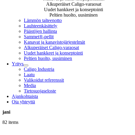
Alkuperäiset Caligo-varaosat
Uudet hankkeet ja konseptointi
Peltien huolto, uusiminen
Lämmön talteenotto
Lauhteenkäsittely
Päästöjen hallinta
Sammet®-pellit
Kanavat ja kanavistojärjestelmät
Alkuperäiset Caligo-varaosat
Uudet hankkeet ja konseptointi
Peltien huolto, uusiminen
Yritys
Caligo Industria
Laatu
Valikoidut referenssit
Media
Tietosuojaseloste
Ajankohtaista
Ota yhteyttä
jani
82 items