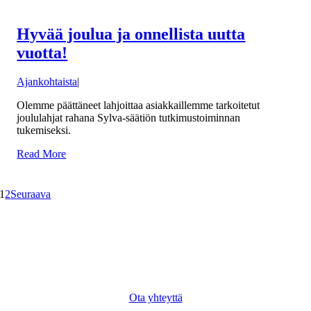
Hyvää joulua ja onnellista uutta
vuotta!
Ajankohtaista
|
Olemme päättäneet lahjoittaa asiakkaillemme tarkoitetut
joululahjat rahana Sylva-säätiön tutkimustoiminnan
tukemiseksi.
Read More
1
2
Seuraava
Ota yhteyttä