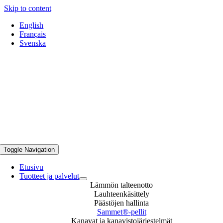
Skip to content
English
Français
Svenska
Sammet Dampers, Now part of Caligo.
Toggle Navigation
Etusivu
Tuotteet ja palvelut
Lämmön talteenotto
Lauhteenkäsittely
Päästöjen hallinta
Sammet®-pellit
Kanavat ja kanavistojärjestelmät