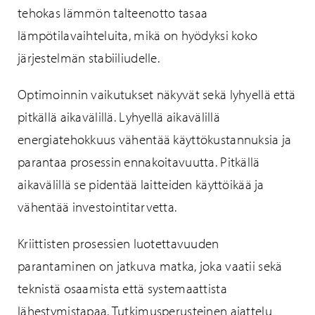
tehokas lämmön talteenotto tasaa
lämpötilavaihteluita, mikä on hyödyksi koko
järjestelmän stabiiliudelle.
Optimoinnin vaikutukset näkyvät sekä lyhyellä että
pitkällä aikavälillä. Lyhyellä aikavälillä
energiatehokkuus vähentää käyttökustannuksia ja
parantaa prosessin ennakoitavuutta. Pitkällä
aikavälillä se pidentää laitteiden käyttöikää ja
vähentää investointitarvetta.
Kriittisten prosessien luotettavuuden
parantaminen on jatkuva matka, joka vaatii sekä
teknistä osaamista että systemaattista
lähestymistapaa. Tutkimusperusteinen ajattelu