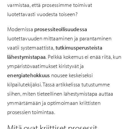
varmistaa, että prosessimme toimivat
luotettavasti vuodesta toiseen?
Modernissa
prosessiteollisuudessa
luotettavuuden mittaaminen ja parantaminen
vaatii systemaattista,
tutkimusperusteista
lähestymistapaa
. Pelkkä kokemus ei enää riitä, kun
ympäristövaatimukset kiristyvät ja
energiatehokkuus
nousee keskeiseksi
kilpailutekijäksi. Tässä artikkelissa tutustumme
siihen, miten tieteellinen lähestymistapa auttaa
ymmärtämään ja optimoimaan kriittisten
prosessien toimintaa.
Mitä ovat kriittiset prosessit