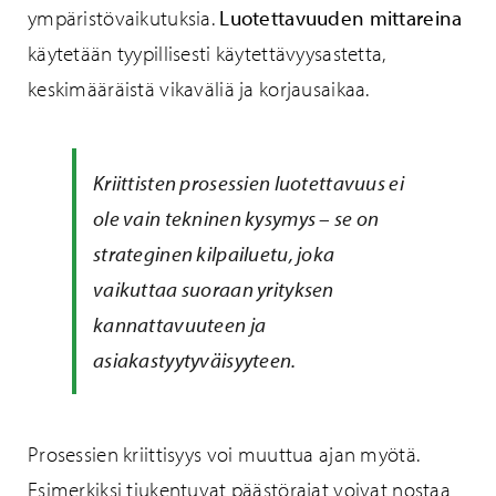
ympäristövaikutuksia.
Luotettavuuden mittareina
käytetään tyypillisesti käytettävyysastetta,
keskimääräistä vikaväliä ja korjausaikaa.
Kriittisten prosessien luotettavuus ei
ole vain tekninen kysymys – se on
strateginen kilpailuetu, joka
vaikuttaa suoraan yrityksen
kannattavuuteen ja
asiakastyytyväisyyteen.
Prosessien kriittisyys voi muuttua ajan myötä.
Esimerkiksi tiukentuvat päästörajat voivat nostaa