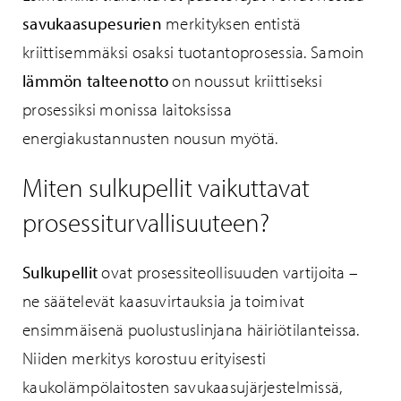
savukaasupesurien
merkityksen entistä
kriittisemmäksi osaksi tuotantoprosessia. Samoin
lämmön talteenotto
on noussut kriittiseksi
prosessiksi monissa laitoksissa
energiakustannusten nousun myötä.
Miten sulkupellit vaikuttavat
prosessiturvallisuuteen?
Sulkupellit
ovat prosessiteollisuuden vartijoita –
ne säätelevät kaasuvirtauksia ja toimivat
ensimmäisenä puolustuslinjana häiriötilanteissa.
Niiden merkitys korostuu erityisesti
kaukolämpölaitosten savukaasujärjestelmissä,