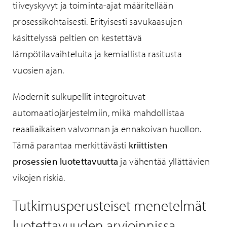
tiiveyskyvyt ja toiminta-ajat määritellään
prosessikohtaisesti. Erityisesti savukaasujen
käsittelyssä peltien on kestettävä
lämpötilavaihteluita ja kemiallista rasitusta
vuosien ajan.
Modernit sulkupellit integroituvat
automaatiojärjestelmiin, mikä mahdollistaa
reaaliaikaisen valvonnan ja ennakoivan huollon.
Tämä parantaa merkittävästi
kriittisten
prosessien luotettavuutta
ja vähentää yllättävien
vikojen riskiä.
Tutkimusperusteiset menetelmät
luotettavuuden arvioinnissa