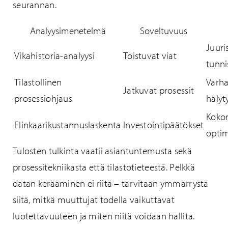
seurannan.
Analyysimenetelmä
Soveltuvuus
Juuri
Vikahistoria-analyysi
Toistuvat viat
tunn
Tilastollinen
Varh
Jatkuvat prosessit
prosessiohjaus
hälyt
Kokon
Elinkaarikustannuslaskenta
Investointipäätökset
optim
Tulosten tulkinta vaatii asiantuntemusta sekä
prosessitekniikasta että tilastotieteestä. Pelkkä
datan kerääminen ei riitä – tarvitaan ymmärrystä
siitä, mitkä muuttujat todella vaikuttavat
luotettavuuteen ja miten niitä voidaan hallita.