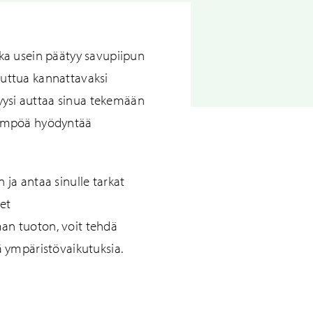
oka usein päätyy savupiipun
uuttua kannattavaksi
ysi auttaa sinua tekemään
alämpöä hyödyntää
Peltien huolto,
 ja antaa sinulle tarkat
uusiminen
et
an tuoton, voit tehdä
ä ympäristövaikutuksia.