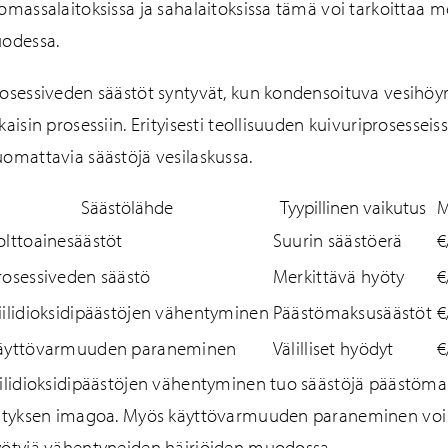
omassalaitoksissa ja sahalaitoksissa tämä voi tarkoittaa m
odessa.
osessiveden säästöt syntyvät, kun kondensoituva vesihöy
kaisin prosessiin. Erityisesti teollisuuden kuivuriprosessei
omattavia säästöjä vesilaskussa.
Säästölähde
Tyypillinen vaikutus
M
olttoainesäästöt
Suurin säästöerä
€
rosessiveden säästö
Merkittävä hyöty
€
iilidioksidipäästöjen vähentyminen
Päästömaksusäästöt
€
äyttövarmuuden paraneminen
Välilliset hyödyt
€
ilidioksidipäästöjen vähentyminen tuo säästöjä päästömak
ityksen imagoa. Myös käyttövarmuuden paraneminen voi tuo
ötyjä vähentyneiden häiriöiden muodossa.