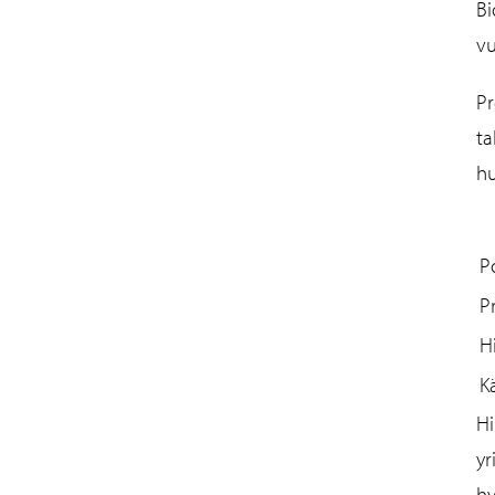
Bi
vu
Pr
ta
hu
P
P
H
K
Hi
yr
hy