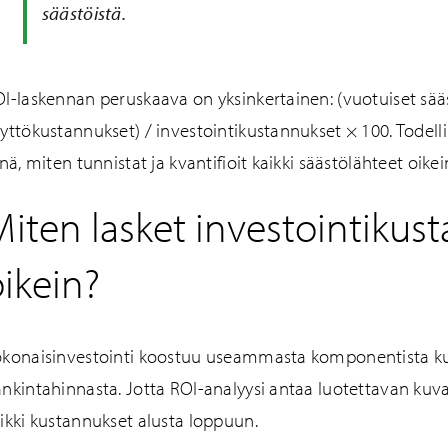
säästöistä.
I-laskennan peruskaava on yksinkertainen: (vuotuiset sää
yttökustannukset) / investointikustannukset × 100. Todelli
inä, miten tunnistat ja kvantifioit kaikki säästölähteet oikei
iten lasket investointikus
ikein?
konaisinvestointi koostuu useammasta komponentista kui
nkintahinnasta. Jotta ROI-analyysi antaa luotettavan kuv
ikki kustannukset alusta loppuun.