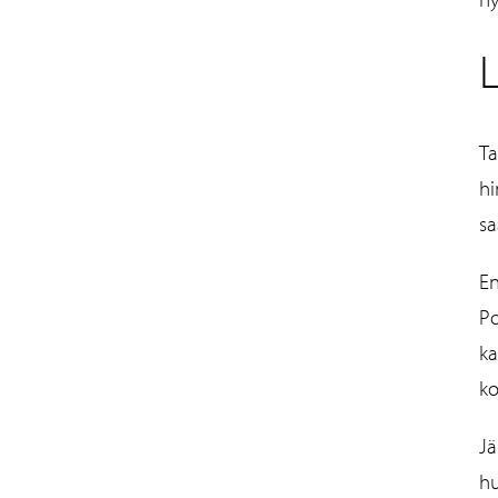
L
Ta
hi
sa
En
Po
ka
ko
Jä
hu