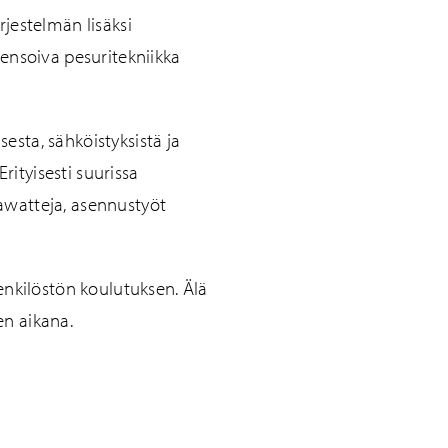
jestelmän lisäksi
ensoiva pesuritekniikka
sta, sähköistyksistä ja
rityisesti suurissa
gawatteja, asennustyöt
nkilöstön koulutuksen. Älä
n aikana.