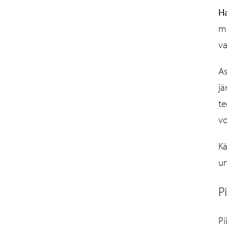
H
ma
va
As
jä
te
vo
Kä
un
P
Pi