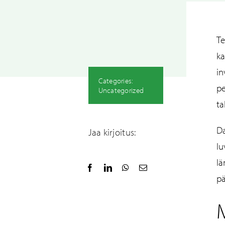
Te
ka
in
Categories:
pe
Uncategorized
ta
Kanavat ja
A
Da
kanavistojärjestelmät
Jaa kirjoitus:
lu
lä
pä