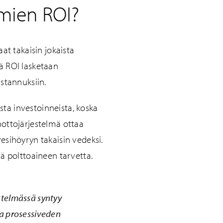
mien ROI?
at takaisin jokaista
ä ROI lasketaan
stannuksiin.
sta investoinneista, koska
ottojärjestelmä ottaa
sihöyryn takaisin vedeksi.
ä polttoaineen tarvetta.
telmässä syntyy
a prosessiveden