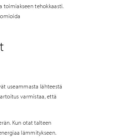
a toimiakseen tehokkaasti.
huomioida
t
yvät useammasta lähteestä
rtoitus varmistaa, että
än. Kun otat talteen
nergiaa lämmitykseen.