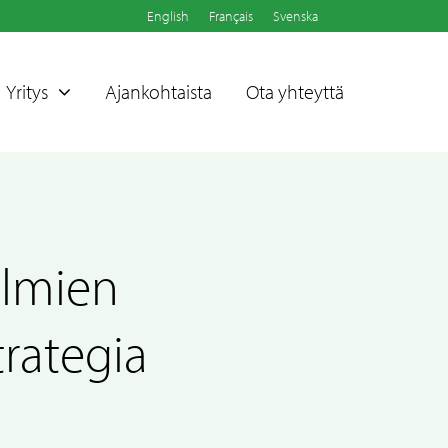
English
Français
Svenska
Yritys
Ajankohtaista
Ota yhteyttä
elmien
trategia
Sammet®-pellit