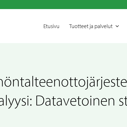
Etusivu
Tuotteet ja palvelut
ntalteenottojärjest
lyysi: Datavetoinen s
Lauhteenkäsittely
Päästöjen hallinta