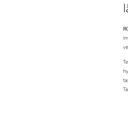
RO
in
ve
Te
hy
ta
Tä