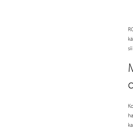
RO
kä
si
M
o
Ko
ha
ka