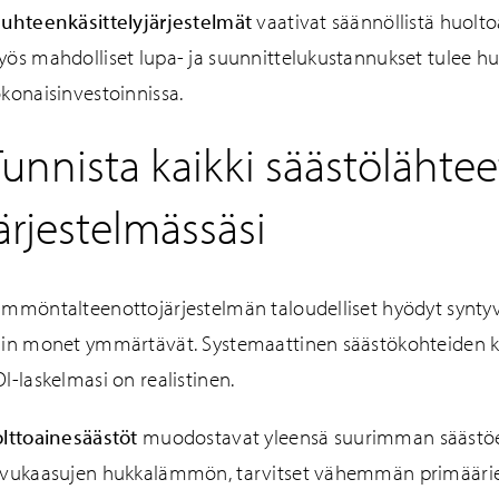
uhteenkäsittelyjärjestelmät
vaativat säännöllistä huolto
ös mahdolliset lupa- ja suunnittelukustannukset tulee 
konaisinvestoinnissa.
unnista kaikki säästölähtee
ärjestelmässäsi
mmöntalteenottojärjestelmän taloudelliset hyödyt synt
in monet ymmärtävät. Systemaattinen säästökohteiden ka
I-laskelmasi on realistinen.
lttoainesäästöt
muodostavat yleensä suurimman säästöer
avukaasujen hukkalämmön, tarvitset vähemmän primäärie