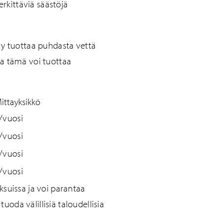
erkittäviä säästöjä
ry tuottaa puhdasta vettä
ssa tämä voi tuottaa
ittayksikkö
/vuosi
/vuosi
/vuosi
/vuosi
suissa ja voi parantaa
da välillisiä taloudellisia