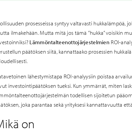
ollisuuden prosesseissa syntyy valtavasti hukkalämpöä, j
utta ilmakehään. Mutta mitä jos tämä ”hukka” voisikin m
vestoinniksi?
Lämmöntalteenottojärjestelmien
ROI-analy
rustellun päätöksen siitä, kannattaako prosessien hukk
loudellisesti.
lkuperäiset Caligo-
Uudet hankkeet ja
tavetoinen lähestymistapa ROI-analyysiin poistaa arvailun
varaosat
konseptointi
vut investointipäätöksen tueksi. Kun ymmärrät, miten lask
mmöntalteenottojärjestelmän todellisen sijoitetun pääom
ätöksen, joka parantaa sekä yrityksesi kannattavuutta ett
Mikä on