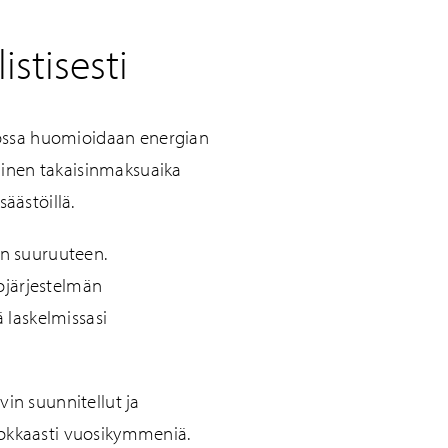
stisesti
 jossa huomioidaan energian
tainen takaisinmaksuaika
äästöillä.
en suuruuteen.
ojärjestelmän
ä laskelmissasi
in suunnitellut ja
hokkaasti vuosikymmeniä.