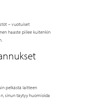
stöt – vuotuiset
nen haaste piilee kuitenkin
n.
tannukset
n pelkästä laitteen
an, sinun täytyy huomioida