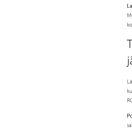
La
My
ko
T
j
Lä
ku
RO
Po
s