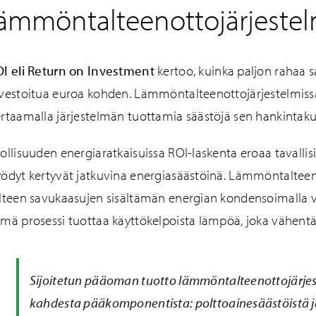
lämmöntalteenottojärjestel
I eli Return on Investment
kertoo, kuinka paljon rahaa sa
vestoitua euroa kohden. Lämmöntalteenottojärjestelmiss
rtaamalla järjestelmän tuottamia säästöjä sen hankintaku
ollisuuden energiaratkaisuissa ROI-laskenta eroaa tavallisi
ödyt kertyvät jatkuvina energiasäästöinä. Lämmöntalteen
lteen savukaasujen sisältämän energian kondensoimalla ve
mä prosessi tuottaa käyttökelpoista lämpöä, joka vähentä
Sijoitetun pääoman tuotto lämmöntalteenottojärjes
kahdesta pääkomponentista: polttoainesäästöistä j