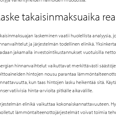
aske takaisinmaksuaika reali
kaisinmaksuajan laskeminen vaatii huolellista analyysia,
nnanvaihtelut ja järjestelmän todellinen elinikä. Yksinker
adaan jakamalla investointikustannukset vuotuisilla nettos
ergian hinnanvaihtelut vaikuttavat merkittävästi säästöj
lttoaineiden hintojen nousu parantaa lämmöntalteenott
nnattavuutta, kun taas hintojen lasku heikentää sitä. Käyt
nservatiivisia hinta-arvioita pitkälle aikavälille.
rjestelmän elinikä vaikuttaa kokonaiskannattavuuteen. Hyv
olletut lämmöntalteenottojärjestelmät voivat toimia te