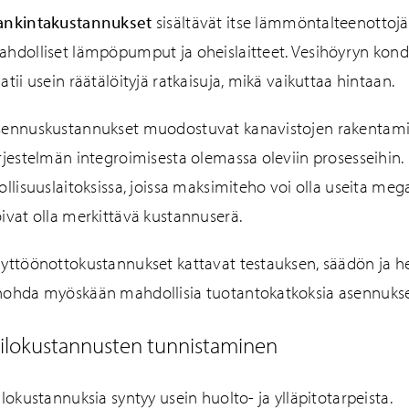
ankintakustannukset
sisältävät itse lämmöntalteenottojär
hdolliset lämpöpumput ja oheislaitteet. Vesihöyryn kond
atii usein räätälöityjä ratkaisuja, mikä vaikuttaa hintaan.
ennuskustannukset muodostuvat kanavistojen rakentamise
rjestelmän integroimisesta olemassa oleviin prosesseihin. E
ollisuuslaitoksissa, joissa maksimiteho voi olla useita me
ivat olla merkittävä kustannuserä.
yttöönottokustannukset kattavat testauksen, säädön ja he
ohda myöskään mahdollisia tuotantokatkoksia asennukse
iilokustannusten tunnistaminen
ilokustannuksia syntyy usein huolto- ja ylläpitotarpeista.