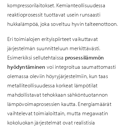
kompressorilaitokset. Kemianteollisuudessa
reaktioprosessit tuottavat usein runsaasti
hukkalämpöä, joka soveltuu hyvin talteenottoon.
Eri toimialojen erityispiirteet vaikuttavat
järjestelmän suunnitteluun merkittävästi.
Esimerkiksi sellutehtaissa
prosessilämmön
hyödyntäminen
voi integroitua saumattomasti
olemassa oleviin höyryjärjestelmiin, kun taas
metalliteollisuudessa korkeat lämpötilat
mahdollistavat tehokkaan sähköntuotannon
lämpövoimaprosessien kautta. Energiamäärät
vaihtelevat toimialoittain, mutta megawatin
kokoluokan järjestelmät ovat realistisia