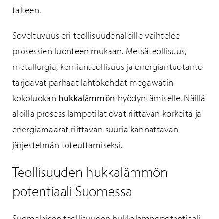
talteen.
Soveltuvuus eri teollisuudenaloille vaihtelee
prosessien luonteen mukaan. Metsäteollisuus,
metallurgia, kemianteollisuus ja energiantuotanto
tarjoavat parhaat lähtökohdat megawatin
kokoluokan
hukkalämmön
hyödyntämiselle. Näillä
aloilla prosessilämpötilat ovat riittävän korkeita ja
energiamäärät riittävän suuria kannattavan
järjestelmän toteuttamiseksi.
Teollisuuden hukkalämmön
potentiaali Suomessa
Suomalaisen teollisuuden hukkalämpöpotentiaali