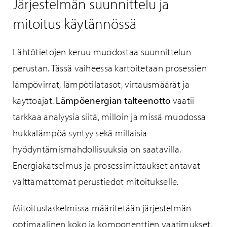
Järjestelmän suunnittelu ja
mitoitus käytännössä
Lähtötietojen keruu muodostaa suunnittelun
perustan. Tässä vaiheessa kartoitetaan prosessien
lämpövirrat, lämpötilatasot, virtausmäärät ja
käyttöajat.
Lämpöenergian talteenotto
vaatii
tarkkaa analyysia siitä, milloin ja missä muodossa
hukkalämpöä syntyy sekä millaisia
hyödyntämismahdollisuuksia on saatavilla.
Energiakatselmus ja prosessimittaukset antavat
välttämättömät perustiedot mitoitukselle.
Mitoituslaskelmissa määritetään järjestelmän
optimaalinen koko ja komponenttien vaatimukset.