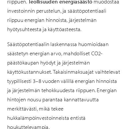
riippuen.
Teollisuuden energiasäästö
muodostaa
investoinnin perustelun, ja säästöpotentiaali
riippuu energian hinnoista, järjestelmän
hyötysuhteesta ja käyttöasteesta.
Säästöpotentiaalin laskennassa huomioidaan
säästetyn energian arvo, mahdolliset CO2-
päästökaupan hyödyt ja järjestelmän
käyttökustannukset. Takaisinmaksuajat vaihtelevat
tyypillisesti 3–8 vuoden välillä energian hinnoista
ja järjestelmän tehokkuudesta riippuen. Energian
hintojen nousu parantaa kannattavuutta
merkittävästi, mikä tekee
hukkalämpöinvestoinneista entistä
houkuttelevampia.