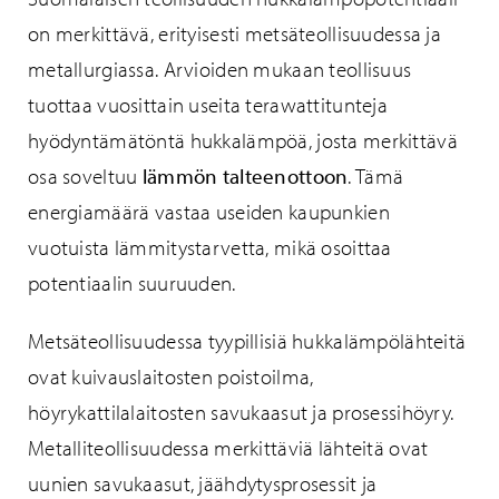
on merkittävä, erityisesti metsäteollisuudessa ja
metallurgiassa. Arvioiden mukaan teollisuus
tuottaa vuosittain useita terawattitunteja
hyödyntämätöntä hukkalämpöä, josta merkittävä
osa soveltuu
lämmön talteenottoon
. Tämä
energiamäärä vastaa useiden kaupunkien
vuotuista lämmitystarvetta, mikä osoittaa
potentiaalin suuruuden.
Metsäteollisuudessa tyypillisiä hukkalämpölähteitä
ovat kuivauslaitosten poistoilma,
höyrykattilalaitosten savukaasut ja prosessihöyry.
Metalliteollisuudessa merkittäviä lähteitä ovat
uunien savukaasut, jäähdytysprosessit ja