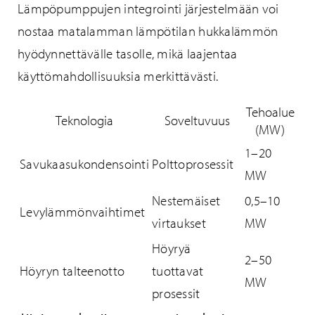
Lämpöpumppujen integrointi järjestelmään voi
nostaa matalamman lämpötilan hukkalämmön
hyödynnettävälle tasolle, mikä laajentaa
käyttömahdollisuuksia merkittävästi.
Tehoalue
Teknologia
Soveltuvuus
(MW)
1–20
Savukaasukondensointi
Polttoprosessit
MW
Nestemäiset
0,5–10
Levylämmönvaihtimet
virtaukset
MW
Höyryä
2–50
Höyryn talteenotto
tuottavat
MW
prosessit