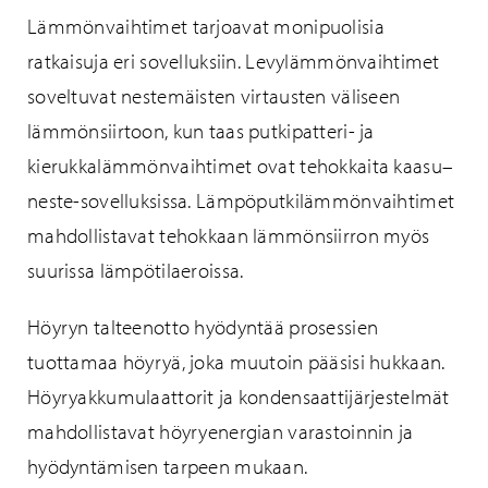
Lämmönvaihtimet tarjoavat monipuolisia
ratkaisuja eri sovelluksiin. Levylämmönvaihtimet
soveltuvat nestemäisten virtausten väliseen
lämmönsiirtoon, kun taas putkipatteri- ja
kierukkalämmönvaihtimet ovat tehokkaita kaasu–
neste-sovelluksissa. Lämpöputkilämmönvaihtimet
mahdollistavat tehokkaan lämmönsiirron myös
suurissa lämpötilaeroissa.
Höyryn talteenotto hyödyntää prosessien
tuottamaa höyryä, joka muutoin pääsisi hukkaan.
Höyryakkumulaattorit ja kondensaattijärjestelmät
mahdollistavat höyryenergian varastoinnin ja
hyödyntämisen tarpeen mukaan.