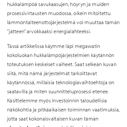
hukkalämpöä savukaasujen, höyryn ja muiden
prosessivirtausten muodossa, oikein mitoitettu
lämmöntalteenottojärjestelmä voi muuttaa tämän
”jätteen” arvokkaaksi energialähteeksi.
Tässä artikkelissa käymme läpi megawatin
kokoluokan hukkalämpöjärjestelmien käytännön
toteutuksen keskeiset vaiheet. Saat selkeän kuvan
siitä, mitä nämä järjestelmät tarkoittavat
käytännössä, millaisia teknologiavaihtoehtoja on
saatavilla ja miten suunnitteluprosessi etenee.
Käsittelemme myös investoinnin taloudellisia
näkökohtia ja pitkäaikaisen toiminnan vaatimuksia,
jotta saat kokonaisvaltaisen kuvan tämän