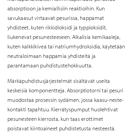
absorptioon ja kemiallisiin reaktioihin. Kun
savukaasut virtaavat pesurissa, happamat
yhdisteet, kuten rikkidioksidi ja typpioksidit,
liukenevat pesunesteeseen. Alkalisia kemikaaleja,
kuten kalkkikiveä tai natriumhydroksidia, käytetään
neutraloimaan happamia yhdisteitä ja
parantamaan puhdistustehokkuutta.
Märkäpuhdistusjärjestelmät sisältävät useita
keskeisiä komponentteja. Absorptiotorni tai pesuri
muodostaa prosessin sydämen, jossa kaasu-neste-
kontakti tapahtuu. Kierrätyspumput huolehtivat
pesunesteen kierrosta, kun taas erottimet
poistavat kiintoaineet puhdistetusta nesteestä.