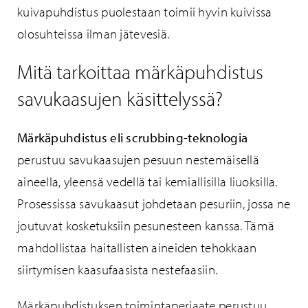
kuivapuhdistus puolestaan toimii hyvin kuivissa
olosuhteissa ilman jätevesiä.
Mitä tarkoittaa märkäpuhdistus
savukaasujen käsittelyssä?
Märkäpuhdistus eli scrubbing-teknologia
perustuu savukaasujen pesuun nestemäisellä
aineella, yleensä vedellä tai kemiallisilla liuoksilla.
Prosessissa savukaasut johdetaan pesuriin, jossa ne
joutuvat kosketuksiin pesunesteen kanssa. Tämä
mahdollistaa haitallisten aineiden tehokkaan
siirtymisen kaasufaasista nestefaasiin.
Märkäpuhdistuksen toimintaperiaate perustuu