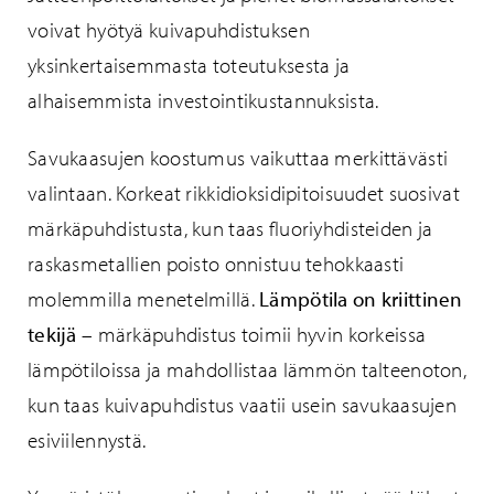
voivat hyötyä kuivapuhdistuksen
yksinkertaisemmasta toteutuksesta ja
alhaisemmista investointikustannuksista.
Savukaasujen koostumus vaikuttaa merkittävästi
valintaan. Korkeat rikkidioksidipitoisuudet suosivat
märkäpuhdistusta, kun taas fluoriyhdisteiden ja
raskasmetallien poisto onnistuu tehokkaasti
molemmilla menetelmillä.
Lämpötila on kriittinen
tekijä
– märkäpuhdistus toimii hyvin korkeissa
lämpötiloissa ja mahdollistaa lämmön talteenoton,
kun taas kuivapuhdistus vaatii usein savukaasujen
esiviilennystä.