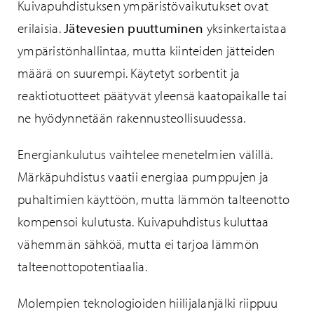
Kuivapuhdistuksen ympäristövaikutukset ovat
erilaisia.
Jätevesien puuttuminen
yksinkertaistaa
ympäristönhallintaa, mutta kiinteiden jätteiden
määrä on suurempi. Käytetyt sorbentit ja
reaktiotuotteet päätyvät yleensä kaatopaikalle tai
ne hyödynnetään rakennusteollisuudessa.
Energiankulutus vaihtelee menetelmien välillä.
Märkäpuhdistus vaatii energiaa pumppujen ja
puhaltimien käyttöön, mutta lämmön talteenotto
kompensoi kulutusta. Kuivapuhdistus kuluttaa
vähemmän sähköä, mutta ei tarjoa lämmön
talteenottopotentiaalia.
Molempien teknologioiden hiilijalanjälki riippuu