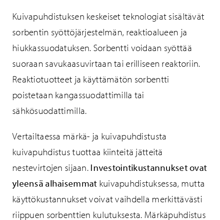
Kuivapuhdistuksen keskeiset teknologiat sisältävät
sorbentin syöttöjärjestelmän, reaktioalueen ja
hiukkassuodatuksen. Sorbentti voidaan syöttää
suoraan savukaasuvirtaan tai erilliseen reaktoriin.
Reaktiotuotteet ja käyttämätön sorbentti
poistetaan kangassuodattimilla tai
sähkösuodattimilla.
Vertailtaessa märkä- ja kuivapuhdistusta
kuivapuhdistus tuottaa kiinteitä jätteitä
nestevirtojen sijaan.
Investointikustannukset ovat
yleensä alhaisemmat
kuivapuhdistuksessa, mutta
käyttökustannukset voivat vaihdella merkittävästi
riippuen sorbenttien kulutuksesta. Märkäpuhdistus