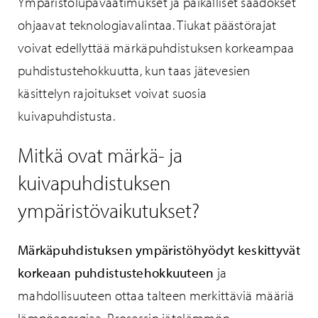
Ympäristölupavaatimukset ja paikalliset säädökset
ohjaavat teknologiavalintaa. Tiukat päästörajat
voivat edellyttää märkäpuhdistuksen korkeampaa
puhdistustehokkuutta, kun taas jätevesien
käsittelyn rajoitukset voivat suosia
kuivapuhdistusta.
Mitkä ovat märkä- ja
kuivapuhdistuksen
ympäristövaikutukset?
Märkäpuhdistuksen ympäristöhyödyt keskittyvät
korkeaan puhdistustehokkuuteen
ja
mahdollisuuteen ottaa talteen merkittäviä määriä