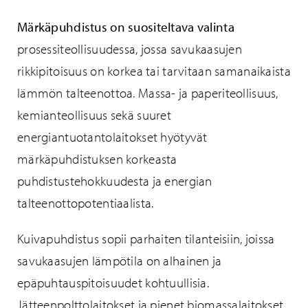
Märkäpuhdistus on suositeltava valinta
prosessiteollisuudessa, jossa savukaasujen
rikkipitoisuus on korkea tai tarvitaan samanaikaista
lämmön talteenottoa. Massa- ja paperiteollisuus,
kemianteollisuus sekä suuret
energiantuotantolaitokset hyötyvät
märkäpuhdistuksen korkeasta
puhdistustehokkuudesta ja energian
talteenottopotentiaalista.
Kuivapuhdistus sopii parhaiten tilanteisiin, joissa
savukaasujen lämpötila on alhainen ja
epäpuhtauspitoisuudet kohtuullisia.
Jätteenpolttolaitokset ja pienet biomassalaitokset