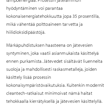
lämpöenergiaa. Prosessin jätelämmön
hyödyntäminen voi parantaa
kokonaisenergiatehokkuutta jopa 35 prosentilla,
mikä vähentää polttoaineen tarvetta ja
hiilidioksidipäästöjä.
Märkäpuhdistuksen haasteena on jätevesien
syntyminen, joka vaatii asianmukaista käsittelyä
ennen purkamista. Jätevedet sisältävät liuenneita
suoloja ja mahdollisesti raskasmetalleja, joiden
käsittely lisää prosessin
kokonaisympäristövaikutuksia. Kuitenkin modernit
cleantech-ratkaisut minimoivat nämä haitat
tehokkaalla kierrätyksellä ja jätevesien käsittelyllä.