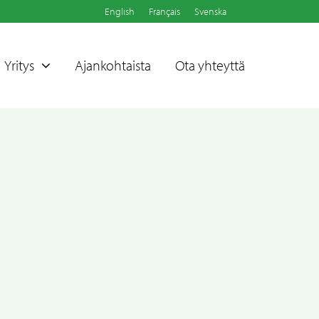
English
Français
Svenska
Yritys
Ajankohtaista
Ota yhteyttä