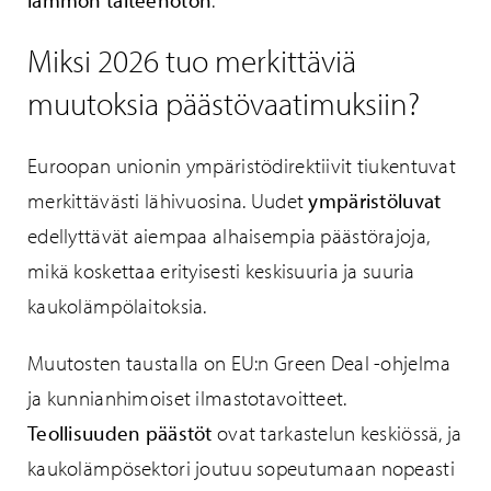
lämmön talteenoton
.
Miksi 2026 tuo merkittäviä
muutoksia päästövaatimuksiin?
Euroopan unionin ympäristödirektiivit tiukentuvat
merkittävästi lähivuosina. Uudet
ympäristöluvat
edellyttävät aiempaa alhaisempia päästörajoja,
mikä koskettaa erityisesti keskisuuria ja suuria
kaukolämpölaitoksia.
Muutosten taustalla on EU:n Green Deal -ohjelma
ja kunnianhimoiset ilmastotavoitteet.
Teollisuuden päästöt
ovat tarkastelun keskiössä, ja
kaukolämpösektori joutuu sopeutumaan nopeasti