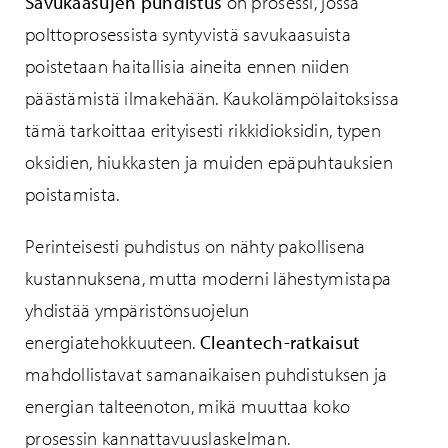
Savukaasujen puhdistus
on prosessi, jossa
polttoprosessista syntyvistä savukaasuista
poistetaan haitallisia aineita ennen niiden
päästämistä ilmakehään. Kaukolämpölaitoksissa
tämä tarkoittaa erityisesti rikkidioksidin, typen
oksidien, hiukkasten ja muiden epäpuhtauksien
poistamista.
Perinteisesti puhdistus on nähty pakollisena
kustannuksena, mutta moderni lähestymistapa
yhdistää ympäristönsuojelun
energiatehokkuuteen.
Cleantech-ratkaisut
mahdollistavat samanaikaisen puhdistuksen ja
energian talteenoton, mikä muuttaa koko
prosessin kannattavuuslaskelman.