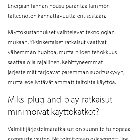
Energian hinnan nousu parantaa lämmön
talteenoton kannattavuutta entisestään.
Käyttökustannukset vaihtelevat teknologian
mukaan. Yksinkertaiset ratkaisut vaativat
vähemmän huoltoa, mutta niiden tehokkuus
saattaa olla rajallinen. Kehittyneemmät
järjestelmät tarjoavat paremman suorituskyvyn,
mutta edellyttävät ammattitaitoista käyttöä.
Miksi plug-and-play-ratkaisut
minimoivat käyttökatkot?
Valmiit järjestelmäratkaisut on suunniteltu nopeaa
asennusta varten. Ne toimitetaan esiasennettuina