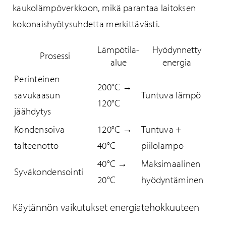
kaukolämpöverkkoon, mikä parantaa laitoksen
kokonaishyötysuhdetta merkittävästi.
Lämpötila-
Hyödynnetty
Prosessi
alue
energia
Perinteinen
200°C →
savukaasun
Tuntuva lämpö
120°C
jäähdytys
Kondensoiva
120°C →
Tuntuva +
talteenotto
40°C
piilolämpö
40°C →
Maksimaalinen
Syväkondensointi
20°C
hyödyntäminen
Käytännön vaikutukset energiatehokkuuteen