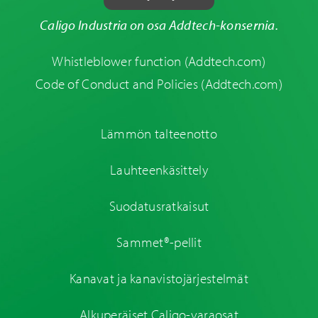
Caligo Industria on osa Addtech-konsernia.
Whistleblower function
(Addtech.com)
Code of Conduct and Policies
(Addtech.com)
Lämmön talteenotto
Lauhteenkäsittely
Suodatusratkaisut
Sammet®-pellit
Kanavat ja kanavistojärjestelmät
Alkuperäiset Caligo-varaosat