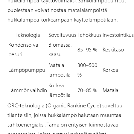
hukkalämpöä käyttövoimaksi. Sähkölämpöpumput
puolestaan voivat nostaa matalalämpöistä
hukkalämpöä korkeampaan käyttölämpötilaan.
Teknologia
Soveltuvuus
Tehokkuus
Investointiku
Kondensoiva
Biomassa,
85–95 %
Keskitaso
pesuri
kaasu
Matala
300–500
Lämpöpumppu
Korkea
lämpötila
%
Korkea
Lämmönvaihdin
70–85 %
Matala
lämpötila
ORC-teknologia (Organic Rankine Cycle) soveltuu
tilanteisiin, joissa hukkalämpö halutaan muuntaa
sähköenergiaksi. Tämä on erityisen kiinnostavaa