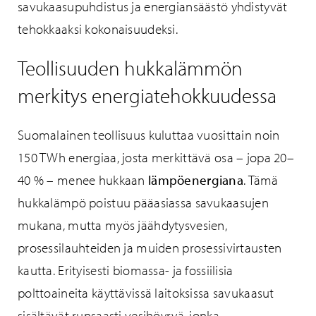
savukaasupuhdistus ja energiansäästö yhdistyvät
tehokkaaksi kokonaisuudeksi.
Teollisuuden hukkalämmön
merkitys energiatehokkuudessa
Suomalainen teollisuus kuluttaa vuosittain noin
150 TWh energiaa, josta merkittävä osa – jopa 20–
40 % – menee hukkaan
lämpöenergiana
. Tämä
hukkalämpö poistuu pääasiassa savukaasujen
mukana, mutta myös jäähdytysvesien,
prosessilauhteiden ja muiden prosessivirtausten
kautta. Erityisesti biomassa- ja fossiilisia
polttoaineita käyttävissä laitoksissa savukaasut
sisältävät runsaasti vesihöyryä, jonka