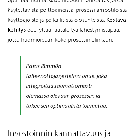
käytettävistä polttoaineista, prosessilämpötiloista,
käyttöajoista ja paikallisista olosuhteista.
Kestävä
kehitys
edellyttää räätälöityä lähestymistapaa,
jossa huomioidaan koko prosessin elinkaari.
Paras lämmön
talteenottojärjestelmä on se, joka
integroituu saumattomasti
olemassa olevaan prosessiin ja
tukee sen optimaalista toimintaa.
Investoinnin kannattavuus ja