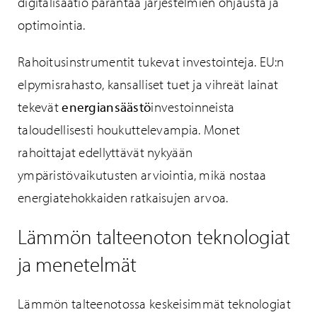
digitalisaatio parantaa järjestelmien ohjausta ja
optimointia.
Rahoitusinstrumentit tukevat investointeja. EU:n
elpymisrahasto, kansalliset tuet ja vihreät lainat
tekevät
energiansäästö
investoinneista
taloudellisesti houkuttelevampia. Monet
rahoittajat edellyttävät nykyään
ympäristövaikutusten arviointia, mikä nostaa
energiatehokkaiden ratkaisujen arvoa.
Lämmön talteenoton teknologiat
ja menetelmät
Lämmön talteenotossa keskeisimmät teknologiat