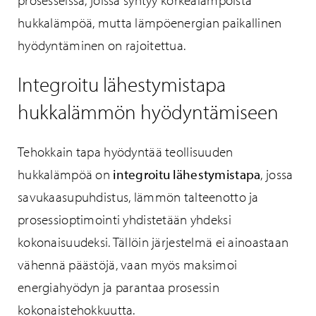
prosesseissa, joissa syntyy korkealämpöistä
hukkalämpöä, mutta lämpöenergian paikallinen
hyödyntäminen on rajoitettua.
Integroitu lähestymistapa
hukkalämmön hyödyntämiseen
Tehokkain tapa hyödyntää teollisuuden
hukkalämpöä on
integroitu lähestymistapa
, jossa
savukaasupuhdistus, lämmön talteenotto ja
prosessioptimointi yhdistetään yhdeksi
kokonaisuudeksi. Tällöin järjestelmä ei ainoastaan
vähennä päästöjä, vaan myös maksimoi
energiahyödyn ja parantaa prosessin
kokonaistehokkuutta.