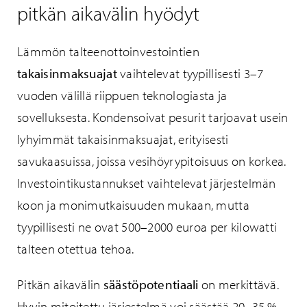
pitkän aikavälin hyödyt
Lämmön talteenottoinvestointien
takaisinmaksuajat
vaihtelevat tyypillisesti 3–7
vuoden välillä riippuen teknologiasta ja
sovelluksesta. Kondensoivat pesurit tarjoavat usein
lyhyimmät takaisinmaksuajat, erityisesti
savukaasuissa, joissa vesihöyrypitoisuus on korkea.
Investointikustannukset vaihtelevat järjestelmän
koon ja monimutkaisuuden mukaan, mutta
tyypillisesti ne ovat 500–2000 euroa per kilowatti
talteen otettua tehoa.
Pitkän aikavälin
säästöpotentiaali
on merkittävä.
Hyvin mitoitettu järjestelmä voi säästää 20–35 %