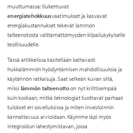
muuttumassa: tiukentuvat
energiatehokkuus
vaatimukset ja kasvavat
energiakustannukset tekevät lämmön
talteenotosta välttämättömyyden kilpailukykyiselle
teollisuudelle.
Tässä artikkelissa käsitellään kattavasti
hukkalämmön hyödyntämisen mahdollisuuksia ja
käytännön ratkaisuja. Saat selkeän kuvan siitä,
miksi
lämmön talteenotto
on nyt kriittisempää
kuin koskaan, mitkä teknologiat tuottavat parhaat
tulokset eri sovelluksissa ja miten investoinnin
kannattavuus arvioidaan. Käymme läpi myös
integroidun lähestymistavan, jossa