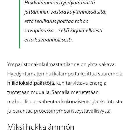
Hukkalämmön hyödyntämättä
jättäminen vastaa käytännössä sitä,
että teollisuus polttaa rahaa
savupiipussa – sekä kirjaimellisesti
että kuvaannollisesti.
Ympäristönäkökulmasta tilanne on yhtä vakava.
Hyödyntämätön hukkalämpö tarkoittaa suurempia
hiilidioksidipäästöjä
, kun tarvittava energia
tuotetaan muualla. Samalla menetetään
mahdollisuus vähentää kokonaisenergiankulutusta
ja parantaa prosessin ympäristöystävällisyyttä.
Miksi hukkalämmön