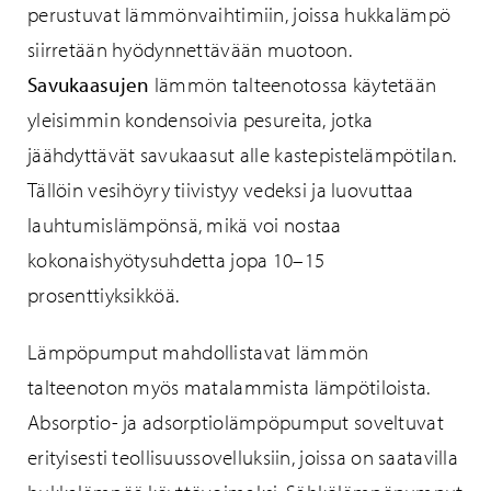
perustuvat lämmönvaihtimiin, joissa hukkalämpö
siirretään hyödynnettävään muotoon.
Savukaasujen
lämmön talteenotossa käytetään
yleisimmin kondensoivia pesureita, jotka
jäähdyttävät savukaasut alle kastepistelämpötilan.
Tällöin vesihöyry tiivistyy vedeksi ja luovuttaa
lauhtumislämpönsä, mikä voi nostaa
kokonaishyötysuhdetta jopa 10–15
prosenttiyksikköä.
Lämpöpumput mahdollistavat lämmön
talteenoton myös matalammista lämpötiloista.
Absorptio- ja adsorptiolämpöpumput soveltuvat
erityisesti teollisuussovelluksiin, joissa on saatavilla