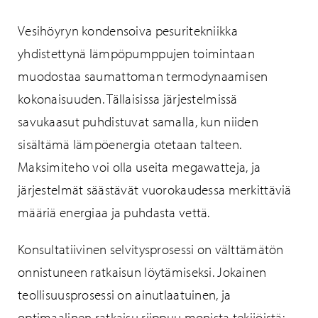
Vesihöyryn kondensoiva pesuritekniikka
yhdistettynä lämpöpumppujen toimintaan
muodostaa saumattoman termodynaamisen
kokonaisuuden. Tällaisissa järjestelmissä
savukaasut puhdistuvat samalla, kun niiden
sisältämä lämpöenergia otetaan talteen.
Maksimiteho voi olla useita megawatteja, ja
järjestelmät säästävät vuorokaudessa merkittäviä
määriä energiaa ja puhdasta vettä.
Konsultatiivinen selvitysprosessi on välttämätön
onnistuneen ratkaisun löytämiseksi. Jokainen
teollisuusprosessi on ainutlaatuinen, ja
optimaalinen ratkaisu riippuu monista tekijöistä: