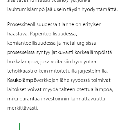
lauhtumislämpö jää usein täysin hyödyntämättä.
Prosessiteollisuudessa tilanne on erityisen
haastava. Paperiteollisuudessa,
kemianteollisuudessa ja metallurgisissa
prosesseissa syntyy jatkuvasti korkealämpöistä
hukkalämpöä, joka voitaisiin hyödyntää
tehokkaasti oikein mitoitetuilla järjestelmillä.
Kaukolämpö
verkkojen läheisyydessä toimivat
laitokset voivat myydä talteen otettua lämpöä,
mikä parantaa investoinnin kannattavuutta
merkittävästi.