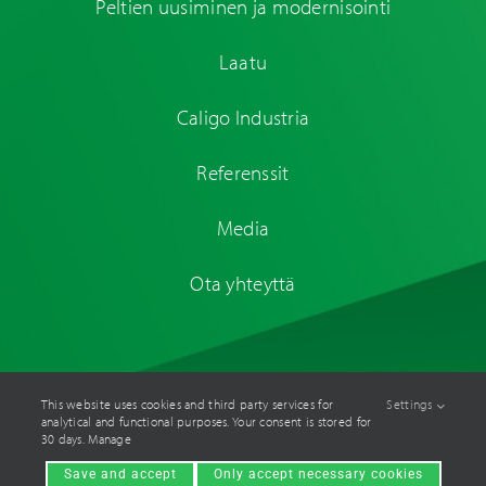
Peltien uusiminen ja modernisointi
Laatu
Caligo Industria
Referenssit
Media
Ota yhteyttä
This website uses cookies and third party services for
Settings
analytical and functional purposes. Your consent is stored for
© Caligo Industria Oy
2026. All rights reserved. Site by
Aidia
.
30 days. Manage
Save and accept
Only accept necessary cookies