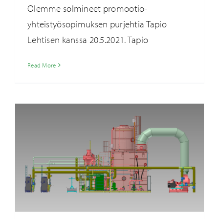
Olemme solmineet promootio-
yhteistyösopimuksen purjehtia Tapio
Lehtisen kanssa 20.5.2021. Tapio
Caligo Industria Oy toimittaa teknologian
Kankaanpään kipsilevytehtaan
hukkalämpöhankkeeseen
Read More
Ajankohtaista