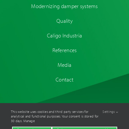
Modernizing damper systems
Quality
Caligo Industria
References
Media
Contact
This website uses cookies and third party services for
Settings
analytical and functional purposes. Your consent is stored for
© Caligo Industria Oy
2026. All rights reserved. Site by
Aidia
.
30 days. Manage