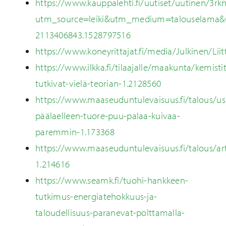
https://www.kauppalehti.fi/uutiset/uutinen/3r
utm_source=leiki&utm_medium=talouselama&u
2113406843.1528797516
https://www.koneyrittajat.fi/media/Julkinen/Li
https://www.ilkka.fi/tilaajalle/maakunta/kemistit
tutkivat-vielä-teorian-1.2128560
https://www.maaseuduntulevaisuus.fi/talous/u
päälaelleen-tuore-puu-palaa-kuivaa-
paremmin-1.173368
https://www.maaseuduntulevaisuus.fi/talous/arti
1.214616
https://www.seamk.fi/tuohi-hankkeen-
tutkimus-energiatehokkuus-ja-
taloudellisuus-paranevat-polttamalla-