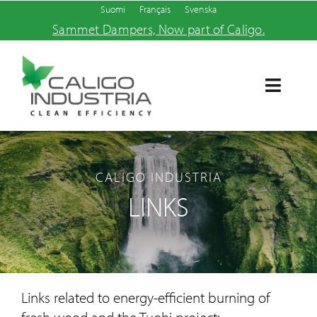
Skip
Suomi
Français
Svenska
Sammet Dampers, Now part of Caligo.
to
content
Toggle
Navigat
Home
CALIGO INDUSTRIA
Products and services
LINKS
About us
News
Links related to energy-efficient burning of
Contact