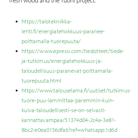
fresh wood and the Tuohi project:
https://talotekniikka-
lehti.fi/energiatehokkuus-paranee-
polttamalla-tuorepuuta/
https://www.epressi.com/tiedotteet/tiede-
ja-tutkimus/energiatehokkuus-ja-
taloudellisuus-paranevat-polttamalla-
tuorepuuta.html
https://www.talouselama.fi/uutiset/tutkimus-
tuore-puu-lammittaa-paremmin-kuin-
kuiva-taloudellisesti-se-on-selvasti-
kannattavampaa/51374d04-2c4a-3e81-
8bc2-e0ea0156dfa6?ref=whatsapp:1d6d