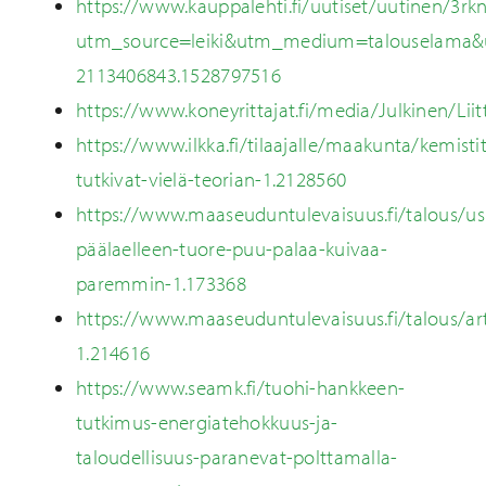
https://www.kauppalehti.fi/uutiset/uutinen/3r
utm_source=leiki&utm_medium=talouselama&u
2113406843.1528797516
https://www.koneyrittajat.fi/media/Julkinen/Li
https://www.ilkka.fi/tilaajalle/maakunta/kemistit
tutkivat-vielä-teorian-1.2128560
https://www.maaseuduntulevaisuus.fi/talous/u
päälaelleen-tuore-puu-palaa-kuivaa-
paremmin-1.173368
https://www.maaseuduntulevaisuus.fi/talous/arti
1.214616
https://www.seamk.fi/tuohi-hankkeen-
tutkimus-energiatehokkuus-ja-
taloudellisuus-paranevat-polttamalla-