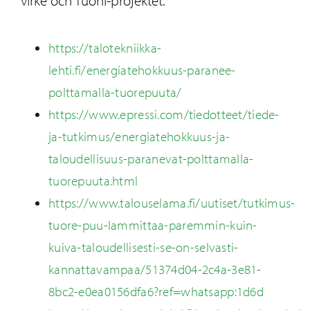
https://talotekniikka-
lehti.fi/energiatehokkuus-paranee-
polttamalla-tuorepuuta/
https://www.epressi.com/tiedotteet/tiede-
ja-tutkimus/energiatehokkuus-ja-
taloudellisuus-paranevat-polttamalla-
tuorepuuta.html
https://www.talouselama.fi/uutiset/tutkimus-
tuore-puu-lammittaa-paremmin-kuin-
kuiva-taloudellisesti-se-on-selvasti-
kannattavampaa/51374d04-2c4a-3e81-
8bc2-e0ea0156dfa6?ref=whatsapp:1d6d