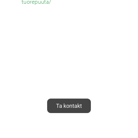
tuorepuuta/
Ta kontakt
Caligo Industria ingår i Addtech-koncernen.
Whistleblower function
(Addtech.com)