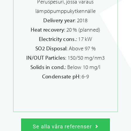
Peruspesuri, jossa varaus
lämpöpumppukytkennälle
Delivery year
: 2018
Heat recovery
: 20 % (planned)
Electricity cons.
: 17 kW
SO2 Disposal
: Above 97 %
IN/OUT Particles
: 150/50 mg/nm3
Solids in cond.
: Below 10 mg/l
Condensate pH
: 6-9
Se alla våra referenser