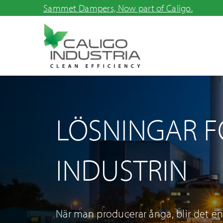
Skip
Sammet Dampers, Now part of Caligo.
to
content
LÖSNINGAR F
INDUSTRIN
När man producerar ånga, blir det e