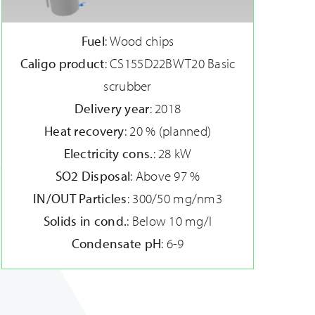
Fuel
: Wood chips
Caligo product
: CS155D22BWT20 Basic
scrubber
Delivery year
: 2018
Heat recovery
: 20 % (planned)
Electricity cons.
: 28 kW
SO2 Disposal
: Above 97 %
IN/OUT Particles
: 300/50 mg/nm3
Solids in cond.
: Below 10 mg/l
Condensate pH
: 6-9