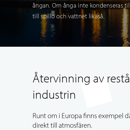
ångan. Om ånga inte kondenseras till
till spillo och vattnet likaså.
Återvinning av rest
industrin
Runt om i Europa finns exempel dä
direkt till atmosfären.