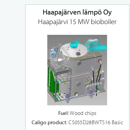
Haapajärven lämpö Oy
Haapajärvi 15 MW bioboiler
Fuel
: Wood chips
Caligo product
: CS055D28BWTS16 Basic