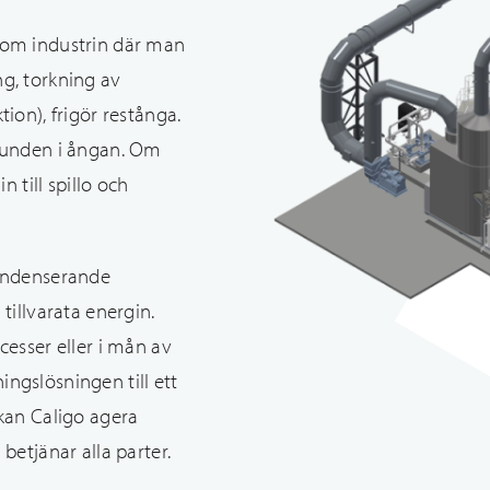
nom industrin där man
ing, torkning av
ion), frigör restånga.
 bunden i ångan. Om
n till spillo och
kondenserande
tillvarata energin.
cesser eller i mån av
ngslösningen till ett
kan Caligo agera
betjänar alla parter.