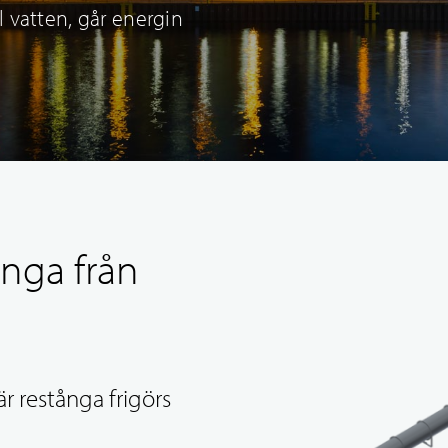
 vatten, går energin
ånga från
r restånga frigörs