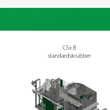
CSx B
standardskrubber