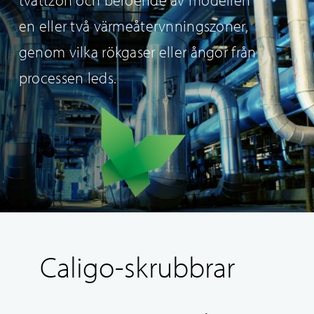
en eller två värmeåtervnningszoner,
genom vilka rökgaser eller ångor från
processen leds.
Caligo-skrubbrar