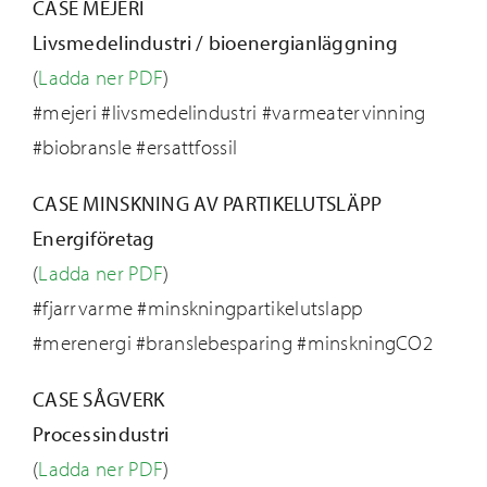
CASE MEJERI
Livsmedelindustri / bioenergianläggning
(
Ladda ner PDF
)
#mejeri #livsmedelindustri #varmeatervinning
#biobransle #ersattfossil
CASE MINSKNING AV PARTIKELUTSLÄPP
Energiföretag
(
Ladda ner PDF
)
#fjarrvarme #minskningpartikelutslapp
#merenergi #branslebesparing #minskningCO2
CASE SÅGVERK
Processindustri
(
Ladda ner PDF
)