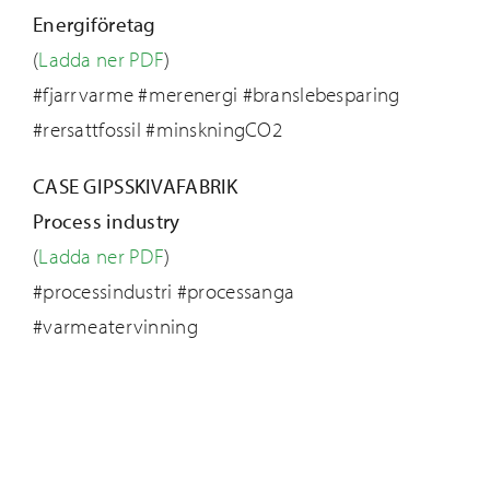
Energiföretag
(
Ladda ner PDF
)
#fjarrvarme #merenergi #branslebesparing
#rersattfossil #minskningCO2
CASE GIPSSKIVAFABRIK
Process industry
(
Ladda ner PDF
)
#processindustri #processanga
#varmeatervinning