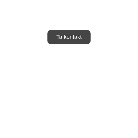
Ta kontakt
Caligo Industria ingår i Addtech-koncernen.
Whistleblower function
(Addtech.com)
Code of Conduct and Policies
(Addtech.com)
Våra lösningar
Lösningar för värmeproducenter
Lösningar för sågverk