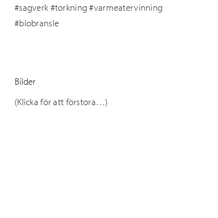
#sagverk #torkning #varmeatervinning
#biobransle
Bilder
(Klicka för att förstora…)