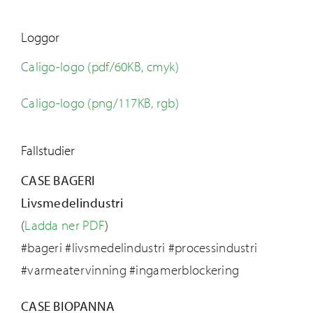
Loggor
Caligo-logo (pdf/60KB, cmyk)
Caligo-logo (png/117KB, rgb)
Fallstudier
CASE BAGERI
Livsmedelindustri
(
Ladda ner PDF
)
#bageri #livsmedelindustri #processindustri
#varmeatervinning #ingamerblockering
CASE BIOPANNA