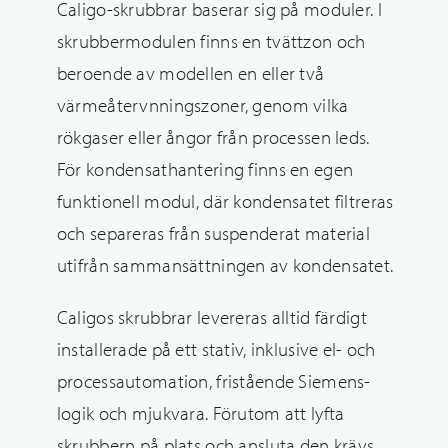
Caligo-skrubbrar baserar sig på moduler. I
skrubbermodulen finns en tvättzon och
beroende av modellen en eller två
värmeåtervnningszoner, genom vilka
rökgaser eller ångor från processen leds.
För kondensathantering finns en egen
funktionell modul, där kondensatet filtreras
och separeras från suspenderat material
utifrån sammansättningen av kondensatet.
Caligos skrubbrar levereras alltid färdigt
installerade på ett stativ, inklusive el- och
processautomation, fristående Siemens-
logik och mjukvara. Förutom att lyfta
skrubbern på plats och ansluta den krävs