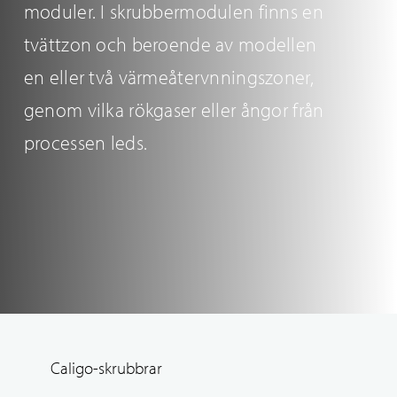
moduler. I skrubbermodulen finns en
tvättzon och beroende av modellen
en eller två värmeåtervnningszoner,
genom vilka rökgaser eller ångor från
processen leds.
Caligo-skrubbrar