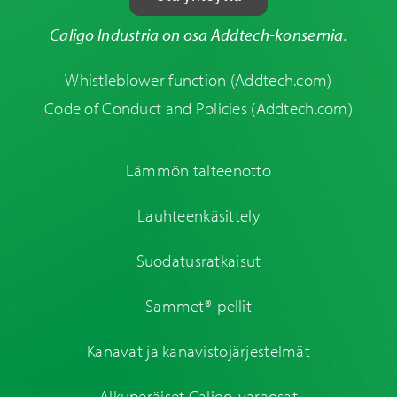
Caligo Industria on osa Addtech-konsernia.
Whistleblower function
(Addtech.com)
Code of Conduct and Policies
(Addtech.com)
Lämmön talteenotto
Lauhteenkäsittely
Suodatusratkaisut
Sammet®-pellit
Kanavat ja kanavistojärjestelmät
Alkuperäiset Caligo-varaosat