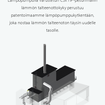
Lämpöpumpulla varustetun CSx HP-pesurimallin
lämmön talteenottokyky perustuu
patentoimaamme lämpöpumppukytkentään,
joka nostaa lämmön talteenoton täysin uudelle
tasolle.