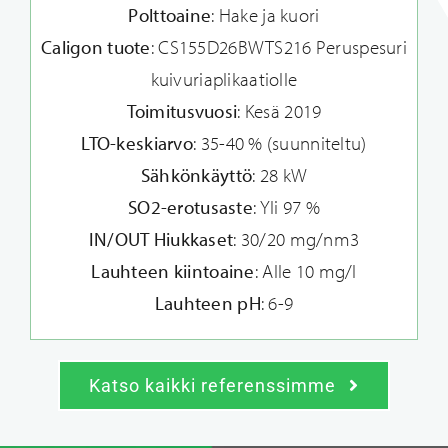
Polttoaine
: Hake ja kuori
Caligon tuote
: CS155D26BWTS216 Peruspesuri
kuivuriaplikaatiolle
Toimitusvuosi
: Kesä 2019
LTO-keskiarvo
: 35-40 % (suunniteltu)
Sähkönkäyttö
: 28 kW
SO2-erotusaste
: Yli 97 %
IN/OUT Hiukkaset
: 30/20 mg/nm3
Lauhteen kiintoaine
: Alle 10 mg/l
Lauhteen pH
: 6-9
Katso kaikki referenssimme