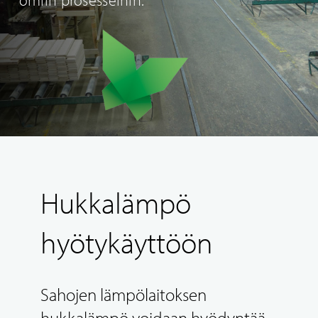
Hukkalämpö
hyötykäyttöön
Sahojen lämpölaitoksen
hukkalämpö voidaan hyödyntää