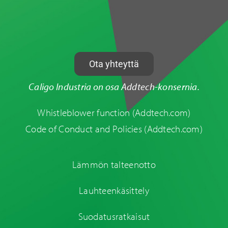
Ota yhteyttä
Caligo Industria on osa Addtech-konsernia.
Whistleblower function
(Addtech.com)
Code of Conduct and Policies
(Addtech.com)
Lämmön talteenotto
Lauhteenkäsittely
Suodatusratkaisut