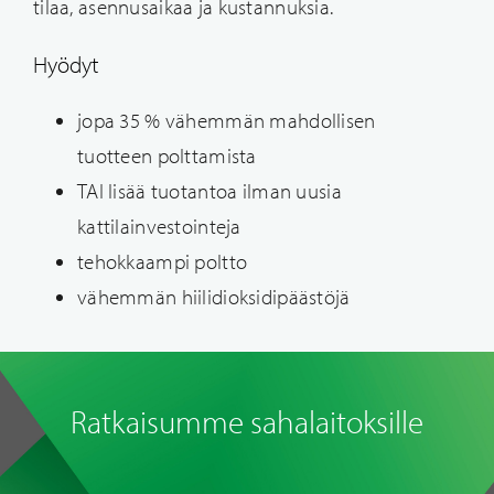
tilaa, asennusaikaa ja kustannuksia.
Hyödyt
jopa 35 % vähemmän mahdollisen
tuotteen polttamista
TAI lisää tuotantoa ilman uusia
kattilainvestointeja
tehokkaampi poltto
vähemmän hiilidioksidipäästöjä
Ratkaisumme sahalaitoksille