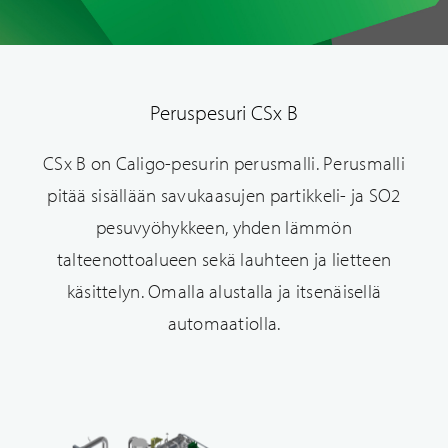
Peruspesuri CSx B
CSx B on Caligo-pesurin perusmalli. Perusmalli
pitää sisällään savukaasujen partikkeli- ja SO2
pesuvyöhykkeen, yhden lämmön
talteenottoalueen sekä lauhteen ja lietteen
käsittelyn. Omalla alustalla ja itsenäisellä
automaatiolla.