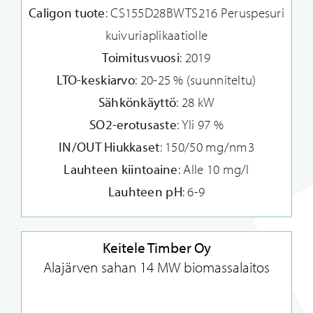
Caligon tuote
: CS155D28BWTS216 Peruspesuri
kuivuriaplikaatiolle
Toimitusvuosi
: 2019
LTO-keskiarvo
: 20-25 % (suunniteltu)
Sähkönkäyttö
: 28 kW
SO2-erotusaste
: Yli 97 %
IN/OUT Hiukkaset
: 150/50 mg/nm3
Lauhteen kiintoaine
: Alle 10 mg/l
Lauhteen pH
: 6-9
Keitele Timber Oy
Alajärven sahan 14 MW biomassalaitos